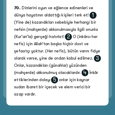
70
.
Dinlerini oyun ve eğlence edinenleri ve
1
dünya hayatının aldattığı kişileri terk et!
(Yine de) kazandıkları sebebiyle herhangi bir
nefs
in (mahşerde) alıkonulmasıyla ilgili onunla
2
(Kur’an’la) gerçeği hatırlat!
O (inkârcı her
nefis) için Allah’tan başka hiçbir dost ve
şefaatçı yoktur. (Her nefis), bütün varını fidye
3
olarak verse, yine de ondan kabul edilmez.
Onlar, kazandıkları (günahlar) yüzünden
4
(mahşerde) alıkonulmuş olacaklardır.
İnkâr
5
ettiklerinden dolayı
onlar için kaynar
sudan ibaret bir içecek ve elem verici bir
azap vardır.