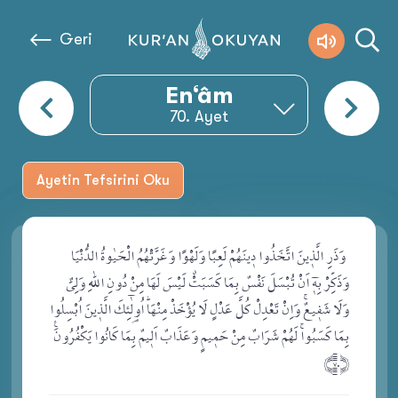
Geri
En‘âm
70
. Ayet
Ayetin Tefsirini Oku
Sure Hakkında
وَذَرِ الَّذ۪ينَ اتَّخَذُوا د۪ينَهُمْ لَعِبًا وَلَهْوًا وَغَرَّتْهُمُ الْحَيٰوةُ الدُّنْيَا
.
وَذَكِّرْ بِه۪ٓ اَنْ تُبْسَلَ نَفْسٌ بِمَا كَسَبَتْۗ لَيْسَ لَهَا مِنْ دُونِ اللّٰهِ وَلِيٌّ
وَلَا شَف۪يعٌۚ وَاِنْ تَعْدِلْ كُلَّ عَدْلٍ لَا يُؤْخَذْ مِنْهَاۜ اُو۬لٰٓئِكَ الَّذ۪ينَ اُبْسِلُوا
بِمَا كَسَبُواۚ لَهُمْ شَرَابٌ مِنْ حَم۪يمٍ وَعَذَابٌ اَل۪يمٌ بِمَا كَانُوا يَكْفُرُونَ۟
﴿.٧﴾