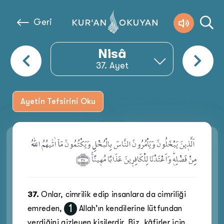
Geri
Nisâ
37
. Ayet
Ayetin Tefsirini Oku
Sure Hakkında
اَلَّذ۪ينَ يَبْخَلُونَ وَيَاْمُرُونَ النَّاسَ بِالْبُخْلِ وَيَكْتُمُونَ مَآ اٰتٰيهُمُ اللّٰهُ
.
مِنْ فَضْلِه۪ۜ وَاَعْتَدْنَا لِلْكَافِر۪ينَ عَذَابًا مُه۪ينًاۚ ﴿٣٧﴾
37
.
Onlar, cimrilik edip insanlara da cimriliği
1
emreden,
Allah’ın kendilerine lütfundan
verdiğini gizleyen kişilerdir. Biz, kâfirler için