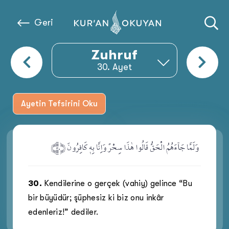
Geri
Zuhruf
30
. Ayet
Ayetin Tefsirini Oku
Sure Hakkında
وَلَمَّا جَآءَهُمُ الْحَقُّ قَالُوا هٰذَا سِحْرٌ وَاِنَّا بِه۪ كَافِرُونَ ﴿.٣﴾
.
30
.
Kendilerine o gerçek (vahiy) gelince “Bu
bir büyüdür; şüphesiz ki biz onu inkâr
edenleriz!” dediler.