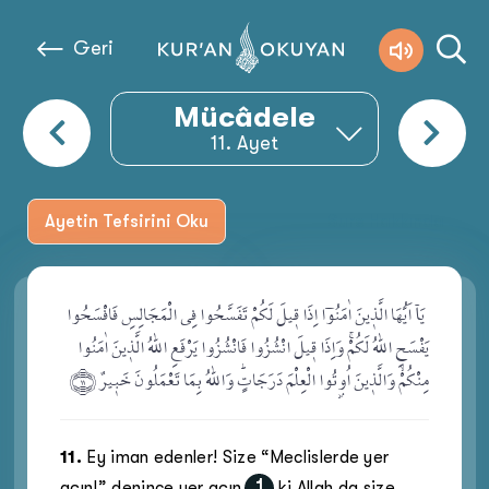
Geri
Mücâdele
11
. Ayet
Ayetin Tefsirini Oku
Sure Hakkında
يَآ اَيُّهَا الَّذ۪ينَ اٰمَنُوٓا اِذَا ق۪يلَ لَكُمْ تَفَسَّحُوا فِي الْمَجَالِسِ فَافْسَحُوا
.
يَفْسَحِ اللّٰهُ لَكُمْۚ وَاِذَا ق۪يلَ انْشُزُوا فَانْشُزُوا يَرْفَعِ اللّٰهُ الَّذ۪ينَ اٰمَنُوا
مِنْكُمْۙ وَالَّذ۪ينَ اُو۫تُوا الْعِلْمَ دَرَجَاتٍۜ وَاللّٰهُ بِمَا تَعْمَلُونَ خَب۪يرٌ ﴿١١﴾
11
.
Ey iman edenler! Size “Meclislerde yer
1
açın!” denince yer açın
ki Allah da size