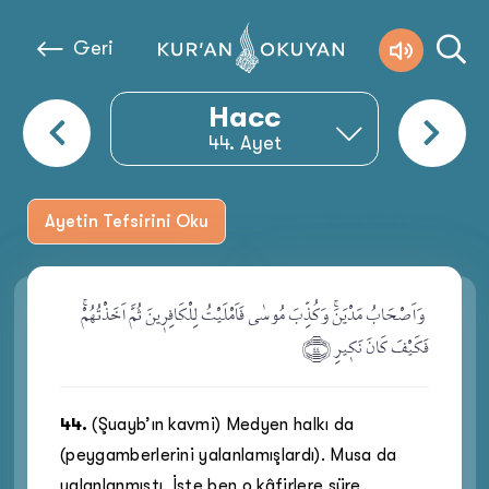
Geri
Hacc
44
. Ayet
Ayetin Tefsirini Oku
Sure Hakkında
وَاَصْحَابُ مَدْيَنَۚ وَكُذِّبَ مُوسٰى فَاَمْلَيْتُ لِلْكَافِر۪ينَ ثُمَّ اَخَذْتُهُمْۚ
.
فَكَيْفَ كَانَ نَك۪يرِ ﴿٤٤﴾
44
.
(Şuayb’ın kavmi) Medyen halkı da
(peygamberlerini yalanlamışlardı). Musa da
yalanlanmıştı. İşte ben o kâfirlere süre