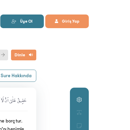
Üye Ol
Giriş Yap
Dinle
Sure Hakkında
حَقِيقٌ عَلٰىٓ اَنْ لَآ اَ﴾
.
me borçtur.
rı'nı benimle