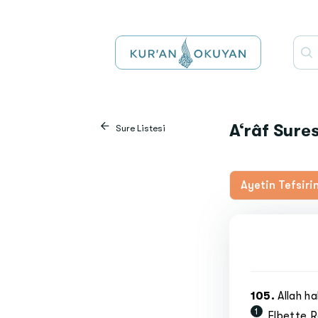
A‘râf Sures
Sure Listesi
Ayetin Tefsiri
105
.
Allah h
1
Elbette Ra