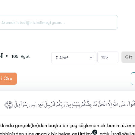
i
105
. Ayet
Git
7. A‘râf
ni Oku
قُولَ عَلَى اللّٰهِ اِلَّا الْحَقَّۜ قَدْ جِئْتُكُمْ بِبَيِّنَةٍ مِنْ رَبِّكُمْ فَاَرْسِلْ مَعِيَ بَن۪يٓ اِسْرَآء۪يلَۜ ﴿١.٥
akkında gerçek(ler)den başka bir şey söylememek benim üzeri
2
bbinizden size apaçık bir belge getirdim;
artık İsrailoğulla