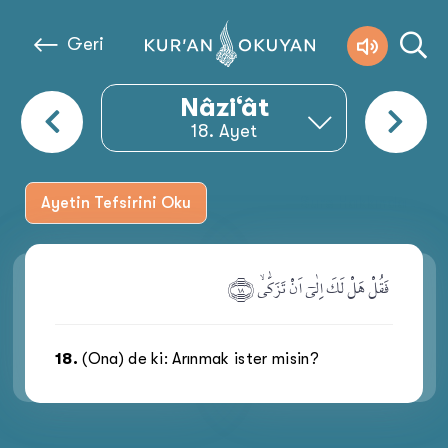
Geri
Nâzi‘ât
18
. Ayet
Ayetin Tefsirini Oku
Sure Hakkında
فَقُلْ هَلْ لَكَ اِلٰىٓ اَنْ تَزَكّٰىۙ ﴿١٨﴾
.
18
.
(Ona) de ki: Arınmak ister misin?