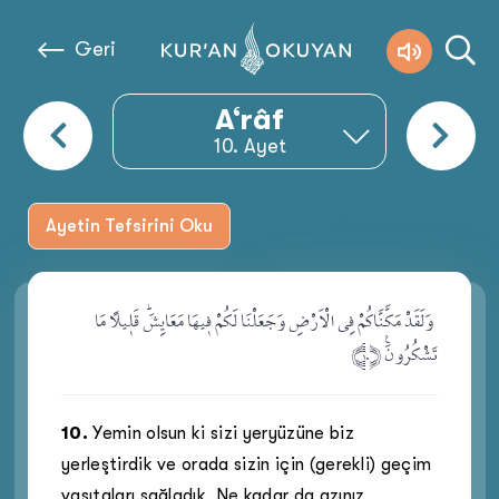
Geri
A‘râf
10
. Ayet
Ayetin Tefsirini Oku
Sure Hakkında
وَلَقَدْ مَكَّنَّاكُمْ فِي الْاَرْضِ وَجَعَلْنَا لَكُمْ ف۪يهَا مَعَايِشَۜ قَل۪يلًا مَا
.
تَشْكُرُونَ۟ ﴿.١﴾
10
.
Yemin olsun ki sizi yeryüzüne biz
yerleştirdik ve orada sizin için (gerekli) geçim
vasıtaları sağladık. Ne kadar da azınız