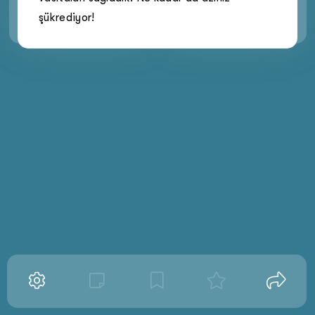
şükrediyor!